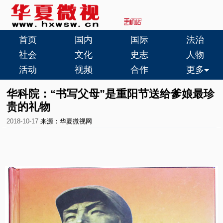
首页
国内
国际
法治
社会
文化
史志
人物
活动
视频
合作
更多
华科院：“书写父母”是重阳节送给爹娘最珍
贵的礼物
2018-10-17
来源：华夏微视网