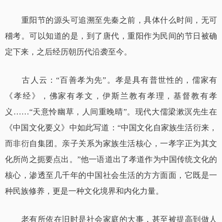
重阳节的源头可追溯至先秦之前，具体什么时间，无可
稽考。可以知道的是，到了唐代，重阳作为民间的节日被确
定下来，之后经历朝历代沿袭至今。
古人云：“百善孝为先”。孝是具有普世性的，儒家有
《孝经》，佛家有孝文，伊斯兰教有孝理，基督教有孝
义……“天意怜幽草，人间重晚晴”。现代大儒梁漱溟先生在
《中国文化要义》中如此写道：“中国文化自家族生活衍来，
而非衍自集团。亲子关系为家族生活核心，一孝字正为其文
化所尚之扼要点出。”他一语道出了孝道作为中国传统文化的
核心，渗透至几千年的中国社会生活的方方面面，它既是一
种民族修养，更是一种文化境界和内化力量。
老有所依在旧时是社会家庭的大事，甚至被提高到做人