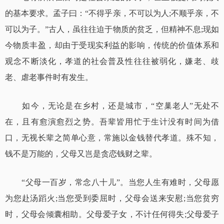
的基本要求。孟子曰：“不得乎亲，不可以为人;不顺乎亲，不
可以为子。”古人，虽往往迫于物质的贫乏，但精神不息;现如
今物质丰盈，却由于受现实利益的影响，传统的价值体系和
观念不断淡化，孝道的社会普及性往往被弱化，嫌老、歧
老、虐老事件时有发生。
如今，无论是在乡村，还是城市，“空巢老人”无处不
在，且有愈演愈烈之势。吾辈皆用忙于生计没有时间为借
口，无视长辈之简单心意，常施以金钱替代孝道。殊不知，
钱不是万能的，父母又岂是贪恋钱财之辈。
“父母一百岁，常念八十儿”。当您人生有难时，父母愿
为您赴汤蹈火;当您受到委屈时，父母会送来安慰;当您贫穷
时，父母会倾囊相助。父母爱子女，不计任何得失;父母爱子