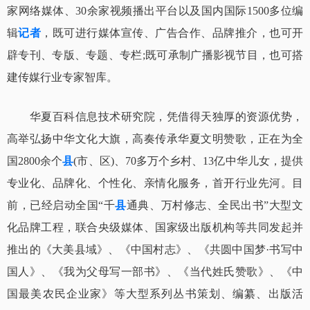
家网络媒体、30余家视频播出平台以及国内国际1500多位编
辑
记者
，既可进行媒体宣传、广告合作、品牌推介，也可开
辟专刊、专版、专题、专栏;既可承制广播影视节目，也可搭
建传媒行业专家智库。
华夏百科信息技术研究院，凭借得天独厚的资源优势，
高举弘扬中华文化大旗，高奏传承华夏文明赞歌，正在为全
国2800余个
县
(市、区)、70多万个乡村、13亿中华儿女，提供
专业化、品牌化、个性化、亲情化服务，首开行业先河。目
前，已经启动全国“千
县
通典、万村修志、全民出书”大型文
化品牌工程，联合央级媒体、国家级出版机构等共同发起并
推出的《大美县域》、《中国村志》、《共圆中国梦·书写中
国人》、《我为父母写一部书》、《当代姓氏赞歌》、《中
国最美农民企业家》等大型系列丛书策划、编纂、出版活