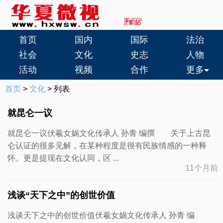
首页
国内
国际
法治
社会
文化
史志
人物
活动
视频
合作
更多
首页
>
文化
> 列表
就昆仑一议
就昆仑一议伏羲女娲文化传承人 孙青 编撰 关于上古昆
仑认证的很多见解，在某种程度是很有民族情感的一种释
怀。更是提现在文化认同，区 ...
11个月前
浅谈“天下之中”的创世价值
浅谈天下之中的创世价值伏羲女娲文化传承人 孙青 编