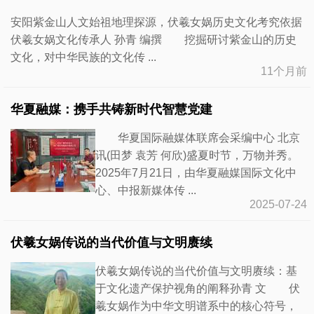
安阳紫金山人文始祖地理探源，伏羲女娲历史文化考究依据
伏羲女娲文化传承人 孙青 编撰 挖掘研讨紫金山的历史
文化，对中华民族的文化传 ...
11个月前
华夏融媒：携手共铸新时代智慧党建
华夏国际融媒体联席会采编中心 北京
讯(田梦 袁芳 何欣)盛夏时节，万物并秀。
2025年7月21日，由华夏融媒国际文化中
心、中报新媒体传 ...
2025-07-24
伏羲女娲传说的当代价值与文明赓续
伏羲女娲传说的当代价值与文明赓续：基
于文化遗产保护视角的阐释孙青 文 伏
羲女娲作为中华文明谱系中的核心符号，