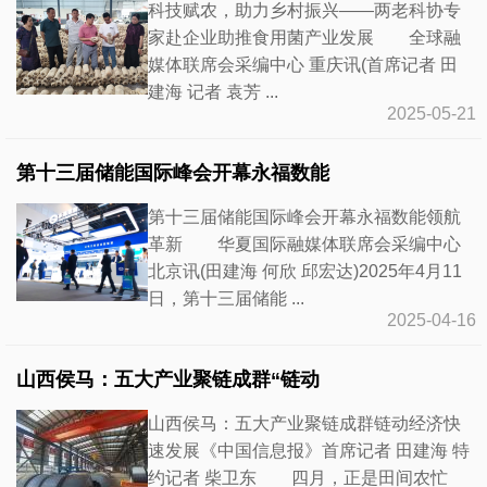
科技赋农，助力乡村振兴——两老科协专
家赴企业助推食用菌产业发展 全球融
媒体联席会采编中心 重庆讯(首席记者 田
建海 记者 袁芳 ...
2025-05-21
第十三届储能国际峰会开幕永福数能
第十三届储能国际峰会开幕永福数能领航
革新 华夏国际融媒体联席会采编中心
北京讯(田建海 何欣 邱宏达)2025年4月11
日，第十三届储能 ...
2025-04-16
山西侯马：五大产业聚链成群“链动
山西侯马：五大产业聚链成群链动经济快
速发展《中国信息报》首席记者 田建海 特
约记者 柴卫东 四月，正是田间农忙