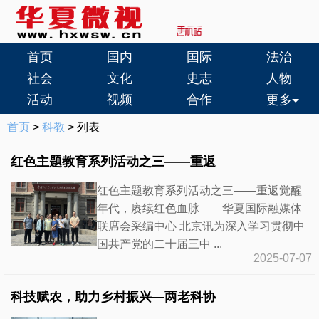
首页
国内
国际
法治
社会
文化
史志
人物
活动
视频
合作
更多
首页
>
科教
> 列表
红色主题教育系列活动之三——重返
红色主题教育系列活动之三——重返觉醒
年代，赓续红色血脉 华夏国际融媒体
联席会采编中心 北京讯为深入学习贯彻中
国共产党的二十届三中 ...
2025-07-07
科技赋农，助力乡村振兴—两老科协